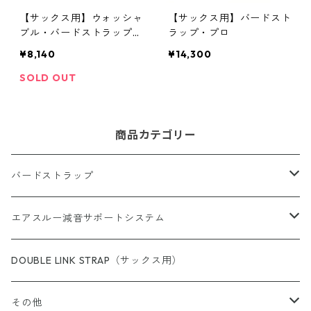
【サックス用】ウォッシャ
【サックス用】バードスト
ブル・バードストラップ・
ラップ・プロ
アジャスタブル（プラステ
¥8,140
¥14,300
ィックプレート）
SOLD OUT
商品カテゴリー
バードストラップ
サックス用
エアスルー減音サポートシステム
完成品（すべての商品）
ショルダー（サックス／ファゴット用）
エアスルー・リード
DOUBLE LINK STRAP（サックス用）
完成品（ウォッシャブル）
完成品
クラリネット用
エアスルー・ミュートバッグ
その他