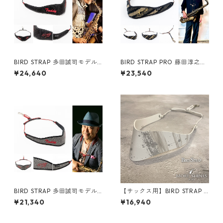
BIRD STRAP 多田誠司モデル
BIRD STRAP PRO 藤田淳之介
Ⅲ
モデル
¥24,640
¥23,540
BIRD STRAP 多田誠司モデル
【サックス用】BIRD STRAP ×
Ⅱ
More Shines コラボモデル #
¥21,340
¥16,940
029