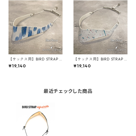
【サックス用】BIRD STRAP ×
【サックス用】BIRD STRAP ×
More Shines コラボモデル #
More Shines コラボモデル #
¥19,140
¥19,140
027
028
最近チェックした商品