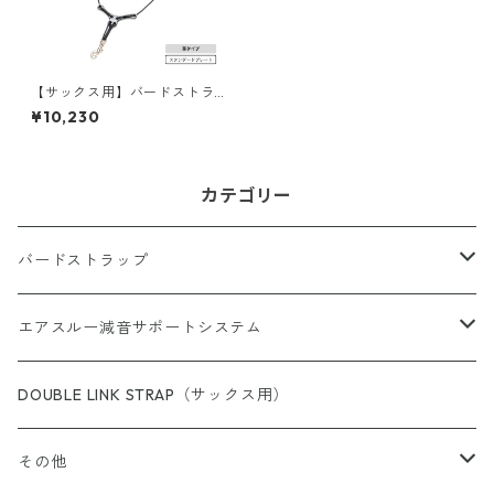
【サックス用】バードストラ
ップ・アジャスタブル（スタ
¥10,230
ンダードプレート）
カテゴリー
バードストラップ
サックス用
エアスルー減音サポートシステム
完成品（すべての商品）
ショルダー（サックス／ファゴット用）
エアスルー・リード
DOUBLE LINK STRAP（サックス用）
完成品（ウォッシャブル）
完成品
クラリネット用
エアスルー・ミュートバッグ
その他