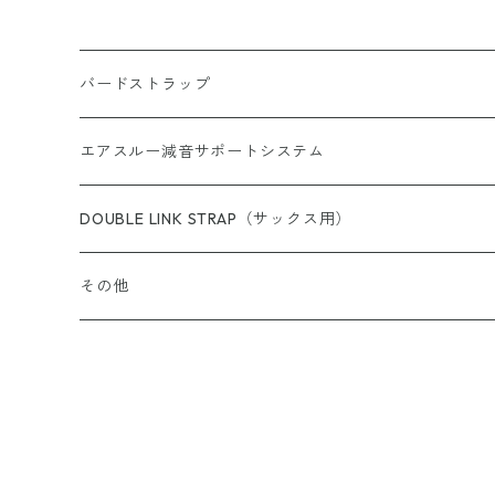
バードストラップ
サックス用
エアスルー減音サポートシステム
完成品（すべての商品）
ショルダー（サックス／ファゴット用）
エアスルー・リード
DOUBLE LINK STRAP（サックス用）
完成品（ウォッシャブル）
完成品
クラリネット用
エアスルー・ミュートバッグ
その他
完成品（革）
カスタムパーツ
完成品
ウインドシンセサイザー用
エアスルー・ミュート
スイングチップ
完成品（ブレードクリンチタイプ）
カスタムパーツ/アクセサリー
ストラップ
カスタムパーツ
エアスルー・パッチ
カラーリングパッド（トランペット用）
完成品（アジャスタブルタイプ）
機種別アダプター
ネックパッド
有料ラッピング（ギフトボックス）
シェルシール（トランペット用）