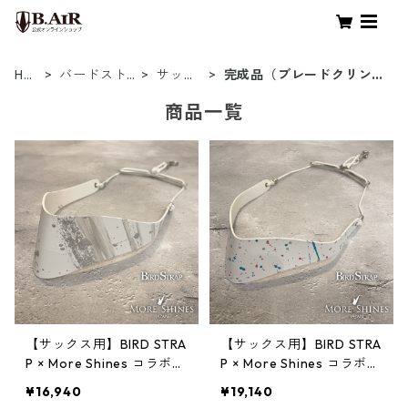
HO
バードスト
サック
完成品（ブレードクリンチ
ME
ラップ
ス用
タイプ）
商品一覧
【サックス用】BIRD STRA
【サックス用】BIRD STRA
P × More Shines コラボモ
P × More Shines コラボモ
デル #029
デル #028
¥16,940
¥19,140