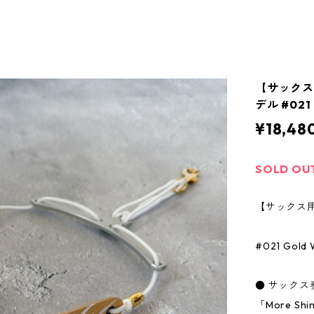
【サックス用】
デル #021
¥18,48
SOLD OU
【サックス用】B
#021 Gold 
● サック
「More Sh