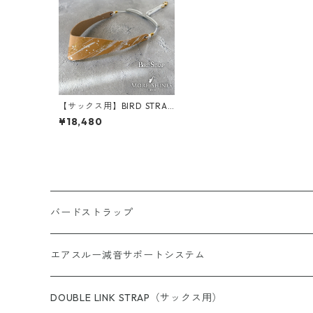
【サックス用】BIRD STRAP
× More Shines コラボモデ
¥18,480
ル #021
バードストラップ
サックス用
エアスルー減音サポートシステム
完成品（すべての商品）
ショルダー（サックス／ファゴット用）
エアスルー・リード
DOUBLE LINK STRAP（サックス用）