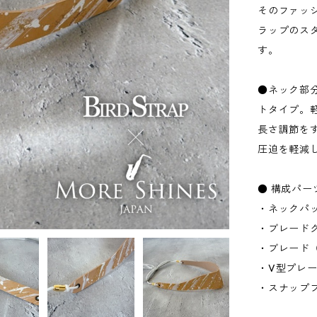
そのファッ
ラップのス
す。
●ネック部
トタイプ。
長さ調節を
圧迫を軽減
● 構成パー
・ネックパ
・ブレード
・ブレード（
・V型プレ
・スナップ