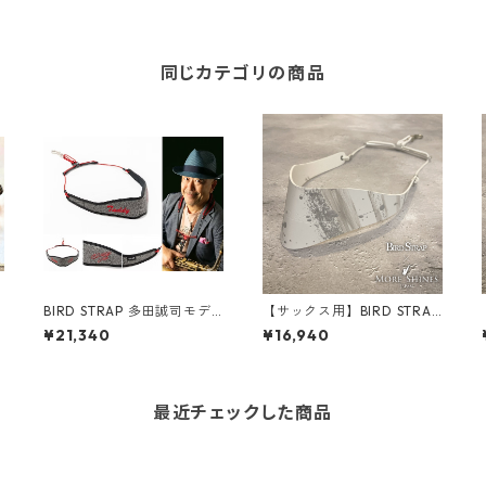
同じカテゴリの商品
BIRD STRAP 多田誠司モデ
【サックス用】BIRD STRAP
ルⅡ
× More Shines コラボモデ
¥21,340
¥16,940
ル #029
最近チェックした商品