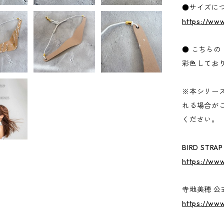
●サイズに
https://www
● こちら
彩色してお
※本シリー
れる場合が
ください。
BIRD STRA
https://ww
寺地美穂 公
https://ww