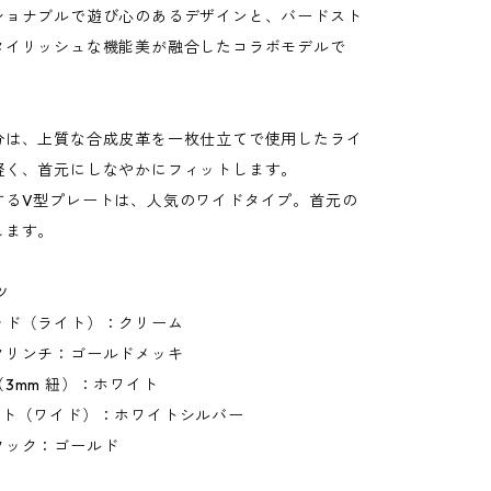
ショナブルで遊び心のあるデザインと、バードスト
タイリッシュな機能美が融合したコラボモデルで
分は、上質な合成皮革を一枚仕立てで使用したライ
軽く、首元にしなやかにフィットします。
するV型プレートは、人気のワイドタイプ。首元の
します。
ツ
ッド（ライト）：クリーム
クリンチ：ゴールドメッキ
3mm 紐）：ホワイト
ート（ワイド）：ホワイトシルバー
フック：ゴールド