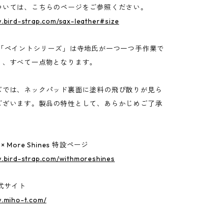
ついては、こちらのページをご参照ください。
.bird-strap.com/sax-leather#size
の「ペイントシリーズ」は寺地氏が一つ一つ手作業で
り、すべて一点物となります。
ズでは、ネックパッド裏面に塗料の飛び散りが見ら
ございます。製品の特性として、あらかじめご了承
P × More Shines 特設ページ
w.bird-strap.com/withmoreshines
式サイト
w.miho-t.com/