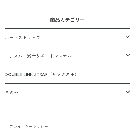
商品カテゴリー
バードストラップ
サックス用
エアスルー減音サポートシステム
完成品（すべての商品）
ショルダー（サックス／ファゴット用）
エアスルー・リード
DOUBLE LINK STRAP（サックス用）
完成品（ウォッシャブル）
完成品
クラリネット用
エアスルー・ミュートバッグ
その他
完成品（革）
カスタムパーツ
完成品
ウインドシンセサイザー用
エアスルー・ミュート
スイングチップ
完成品（ブレードクリンチタイプ）
プライバシーポリシー
カスタムパーツ/アクセサリー
ストラップ
カスタムパーツ
エアスルー・パッチ
カラーリングパッド（トランペット用）