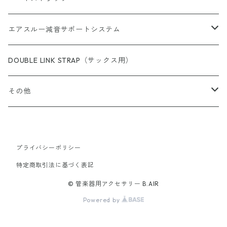
サックス用
エアスルー減音サポートシステム
完成品（すべての商品）
ショルダー（サックス／ファゴット用）
エアスルー・リード
DOUBLE LINK STRAP（サックス用）
完成品（ウォッシャブル）
完成品
クラリネット用
エアスルー・ミュートバッグ
その他
完成品（革）
カスタムパーツ
完成品
ウインドシンセサイザー用
エアスルー・ミュート
スイングチップ
完成品（ブレードクリンチタイプ）
プライバシーポリシー
カスタムパーツ/アクセサリー
ストラップ
カスタムパーツ
エアスルー・パッチ
カラーリングパッド（トランペット用）
特定商取引法に基づく表記
完成品（アジャスタブルタイプ）
機種別アダプター
ネックパッド
有料ラッピング（ギフトボックス）
シェルシール（トランペット用）
© 管楽器用アクセサリー B.AIR
Powered by
完成品（バードストラップ・プロ）
補助ブレード＆フックセット
V型プレート