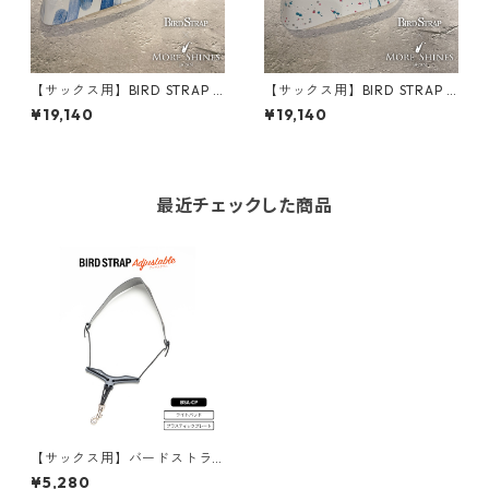
【サックス用】BIRD STRAP ×
【サックス用】BIRD STRAP ×
More Shines コラボモデル #
More Shines コラボモデル #
¥19,140
¥19,140
027
028
最近チェックした商品
【サックス用】バードストラ
ップ・アジャスタブル（ライ
¥5,280