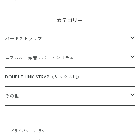
ト）
カテゴリー
バードストラップ
サックス用
エアスルー減音サポートシステム
完成品（すべての商品）
ショルダー（サックス／ファゴット用）
エアスルー・リード
DOUBLE LINK STRAP（サックス用）
完成品（ウォッシャブル）
完成品
クラリネット用
エアスルー・ミュートバッグ
その他
完成品（革）
カスタムパーツ
完成品
ウインドシンセサイザー用
エアスルー・ミュート
スイングチップ
完成品（ブレードクリンチタイプ）
プライバシーポリシー
カスタムパーツ/アクセサリー
ストラップ
カスタムパーツ
エアスルー・パッチ
カラーリングパッド（トランペット用）