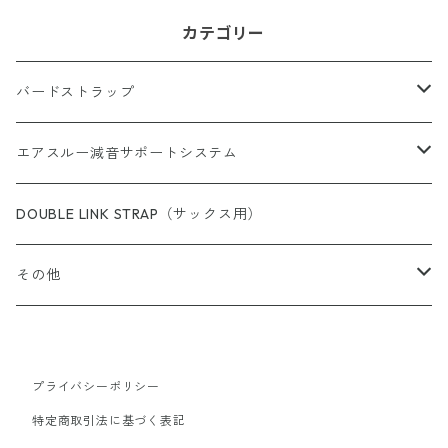
カテゴリー
バードストラップ
サックス用
エアスルー減音サポートシステム
完成品（すべての商品）
ショルダー（サックス／ファゴット用）
エアスルー・リード
DOUBLE LINK STRAP（サックス用）
完成品（ウォッシャブル）
完成品
クラリネット用
エアスルー・ミュートバッグ
その他
完成品（革）
カスタムパーツ
完成品
ウインドシンセサイザー用
エアスルー・ミュート
スイングチップ
完成品（ブレードクリンチタイプ）
プライバシーポリシー
カスタムパーツ/アクセサリー
ストラップ
カスタムパーツ
エアスルー・パッチ
カラーリングパッド（トランペット用）
特定商取引法に基づく表記
完成品（アジャスタブルタイプ）