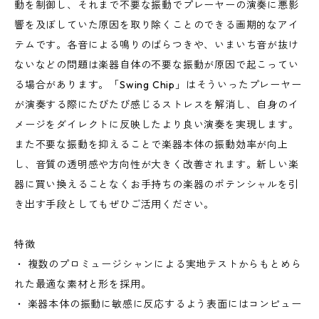
動を制御し、それまで不要な振動でプレーヤーの演奏に悪影
響を及ぼしていた原因を取り除くことのできる画期的なアイ
テムです。各音による鳴りのばらつきや、いまいち音が抜け
ないなどの問題は楽器自体の不要な振動が原因で起こってい
る場合があります。「Swing Chip」はそういったプレーヤー
が演奏する際にたびたび感じるストレスを解消し、自身のイ
メージをダイレクトに反映したより良い演奏を実現します。
また不要な振動を抑えることで楽器本体の振動効率が向上
し、音質の透明感や方向性が大きく改善されます。新しい楽
器に買い換えることなくお手持ちの楽器のポテンシャルを引
き出す手段としてもぜひご活用ください。
特徴
・ 複数のプロミュージシャンによる実地テストからもとめら
れた最適な素材と形を採用。
・ 楽器本体の振動に敏感に反応するよう表面にはコンピュー