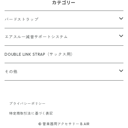
カテゴリー
バードストラップ
サックス用
エアスルー減音サポートシステム
完成品（すべての商品）
ショルダー（サックス／ファゴット用）
エアスルー・リード
DOUBLE LINK STRAP（サックス用）
完成品（ウォッシャブル）
完成品
クラリネット用
エアスルー・ミュートバッグ
その他
完成品（革）
カスタムパーツ
完成品
ウインドシンセサイザー用
エアスルー・ミュート
スイングチップ
完成品（ブレードクリンチタイプ）
プライバシーポリシー
カスタムパーツ/アクセサリー
ストラップ
カスタムパーツ
エアスルー・パッチ
カラーリングパッド（トランペット用）
特定商取引法に基づく表記
完成品（アジャスタブルタイプ）
機種別アダプター
ネックパッド
有料ラッピング（ギフトボックス）
シェルシール（トランペット用）
© 管楽器用アクセサリー B.AIR