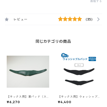
通報する
レビュー
(35)
同じカテゴリの商品
【サックス用】革パッド（ス
【サックス用】ウォッシャブ
タンダード/スリム）【限定
ルパッド（スタンダード/スリ
¥6,270
¥4,400
色：キプロス】
ム）