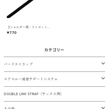
【ショルダー用・ファゴット
用】ブレード(紐)単色（10色）
¥770
カテゴリー
バードストラップ
サックス用
エアスルー減音サポートシステム
完成品（すべての商品）
ショルダー（サックス／ファゴット用）
エアスルー・リード
DOUBLE LINK STRAP（サックス用）
完成品（ウォッシャブル）
完成品
クラリネット用
エアスルー・ミュートバッグ
その他