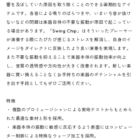
響を及ぼしていた原因を取り除くことのできる画期的なアイ
テムです。各音による鳴りのばらつきや、いまいち音が抜け
ないなどの問題は楽器自体の不要な振動が原因で起こってい
る場合があります。「Swing Chip」はそういったプレーヤー
が演奏する際にたびたび感じるストレスを解消し、自身のイ
メージをダイレクトに反映したより良い演奏を実現します。
また不要な振動を抑えることで楽器本体の振動効率が向上
し、音質の透明感や方向性が大きく改善されます。新しい楽
器に買い換えることなくお手持ちの楽器のポテンシャルを引
き出す手段としてもぜひご活用ください。
特徴
・ 複数のプロミュージシャンによる実地テストからもとめら
れた最適な素材と形を採用。
・ 楽器本体の振動に敏感に反応するよう表面にはコンピュー
ター制御による特殊なウェーブ加工を採用。