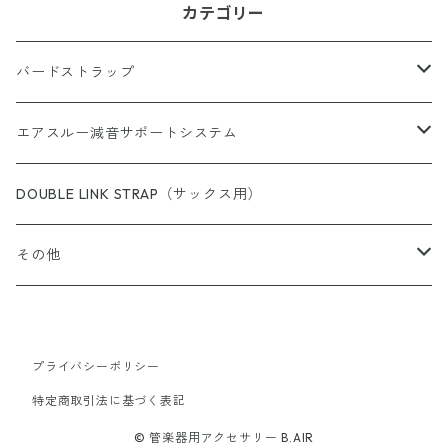
カテゴリー
バードストラップ
サックス用
エアスルー減音サポートシステム
完成品（すべての商品）
ショルダー（サックス／ファゴット用）
エアスルー・リード
DOUBLE LINK STRAP（サックス用）
完成品（ウォッシャブル）
完成品
クラリネット用
エアスルー・ミュートバッグ
その他
完成品（革）
カスタムパーツ
完成品
ウインドシンセサイザー用
エアスルー・ミュート
スイングチップ
完成品（ブレードクリンチタイプ）
プライバシーポリシー
カスタムパーツ/アクセサリー
ストラップ
カスタムパーツ
エアスルー・パッチ
カラーリングパッド（トランペット用）
特定商取引法に基づく表記
完成品（アジャスタブルタイプ）
機種別アダプター
ネックパッド
有料ラッピング（ギフトボックス）
シェルシール（トランペット用）
© 管楽器用アクセサリー B.AIR