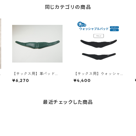
同じカテゴリの商品
P
【サックス用】革パッド
【サックス用】ウォッシャ
（スタンダード/スリム）
ブルパッド（スタンダード/
¥6,270
¥4,400
【限定色：キプロス】
スリム）
最近チェックした商品