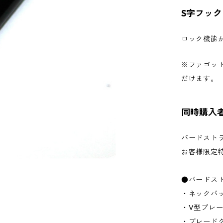
S字フック
ロック機能
※ファゴッ
だけます。
同時購入
バードスト
お客様限定
●バードス
・ネックパ
・V型プレ
・ブレード