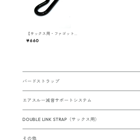
【サックス用・ファゴット
用】S字フック
¥660
バードストラップ
サックス用
エアスルー減音サポートシステム
完成品（すべての商品）
ショルダー（サックス／ファゴット用）
エアスルー・リード
DOUBLE LINK STRAP（サックス用）
完成品（ウォッシャブル）
完成品
クラリネット用
エアスルー・ミュートバッグ
その他