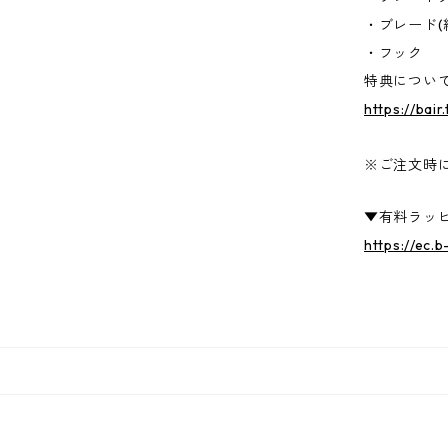
・ブレード(
・フック
特典につい
https://bai
※ご注文時
▼有料ラッ
https://ec.