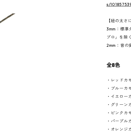
s/10185753
【紐の太さ
3mm：標
プロ」を除
2mm：音
全8色
・レッドカ
・ブルーカ
・イエロー
・グリーン
・ピンクカ
・パープル
・オレンジ