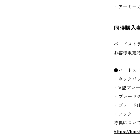
・アーミー
同時購入
バードスト
お客様限定
●バードス
・ネックパ
・V型プレ
・ブレード
・ブレード(
・フック
特典につい
https://bai