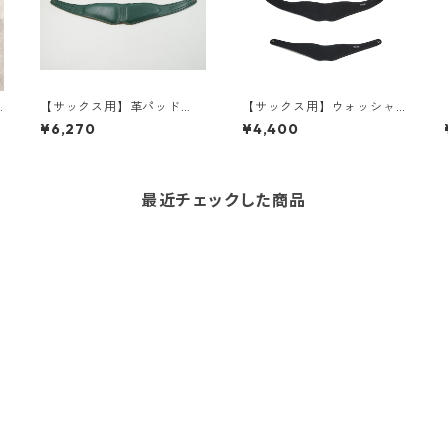
P
【サックス用】革パッド
【サックス用】ウォッシャ
（スタンダード/スリム）
ブルパッド（スタンダード/
¥6,270
¥4,400
【限定色：キプロス】
スリム）
最近チェックした商品