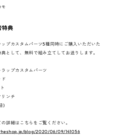
カモ
者特典
ラップカスタムパーツ5種同時にご購入いただいた
特典として、無料で組み立てしてお送りします。
トラップカスタムパーツ
ッド
ート
クリンチ
紐)
ての詳細はこちらをご覧ください。
r.theshop.jp/blog/2020/06/09/141056