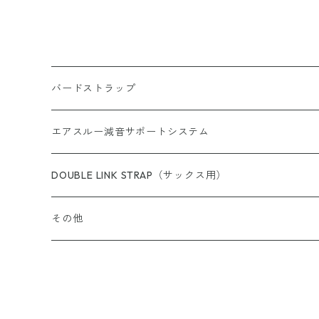
バードストラップ
サックス用
エアスルー減音サポートシステム
完成品（すべての商品）
ショルダー（サックス／ファゴット用）
エアスルー・リード
DOUBLE LINK STRAP（サックス用）
完成品（ウォッシャブル）
完成品
クラリネット用
エアスルー・ミュートバッグ
その他
完成品（革）
カスタムパーツ
完成品
ウインドシンセサイザー用
エアスルー・ミュート
スイングチップ
完成品（ブレードクリンチタイプ）
カスタムパーツ/アクセサリー
ストラップ
カスタムパーツ
エアスルー・パッチ
カラーリングパッド（トランペット用）