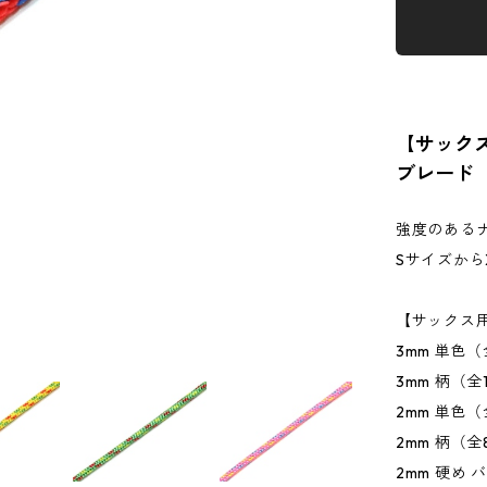
【サック
ブレード（
強度のある
Sサイズから
【サックス
3mm 単色（
3mm 柄（全
2mm 単色
2mm 柄（全
2mm 硬め