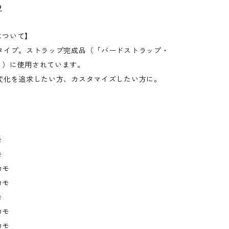
9
について】
準タイプ。ストラップ完成品（「バードストラップ・
く）に使用されています。
の変化を追求したい方、カスタマイズしたい方に。
モ
モ
カモ
カモ
モ
カモ
カモ