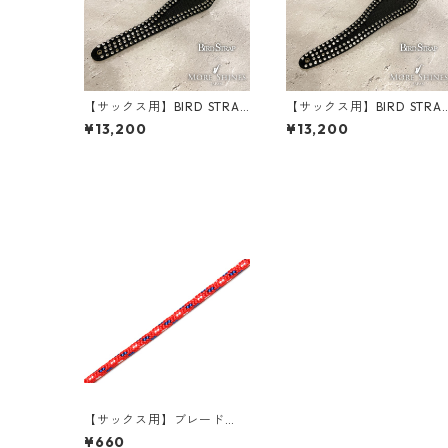
【サックス用】BIRD STRAP
【サックス用】BIRD STRA
× More Shines コラボモデ
× More Shines コラボモデ
¥13,200
¥13,200
ル #ラインストーン・ネッ
ル #ラインストーン・ネッ
クパッド（スリム）
クパッド（スタンダード）
【サックス用】ブレード
（紐）：2mm 柄（全8色）
¥660