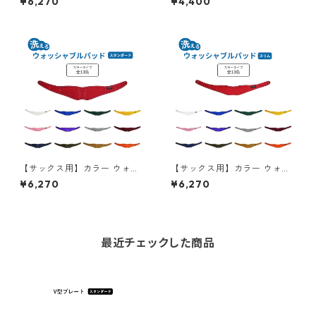
¥6,270
¥4,400
色：キプロス】
ム）
【サックス用】カラー ウォッ
【サックス用】カラー ウォッ
シャブルパッド（スタンダー
シャブルパッド（スリム）
¥6,270
¥6,270
ド）【全13色】
【全13色】
最近チェックした商品