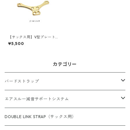
【サックス用】V型プレート・
スタンダード：メッキ仕上げ
¥5,500
（ゴールド）
カテゴリー
バードストラップ
サックス用
エアスルー減音サポートシステム
完成品（すべての商品）
ショルダー（サックス／ファゴット用）
エアスルー・リード
DOUBLE LINK STRAP（サックス用）